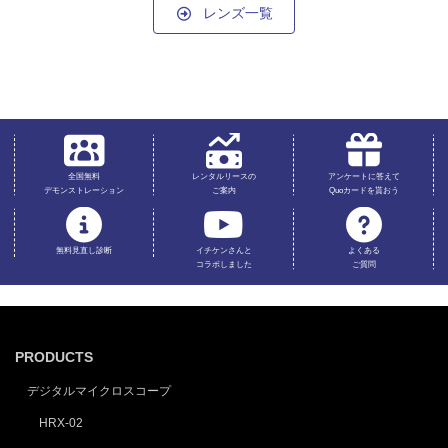
レンズ一覧
全国無料
レンタルリースの
アンケートに答えて
デモンストレーション
ご案内
Quoカードを貰おう
無料見直し診断
イチケンさんと
よくある
コラボしました
ご質問
PRODUCTS
デジタルマイクロスコープ
HRX-02