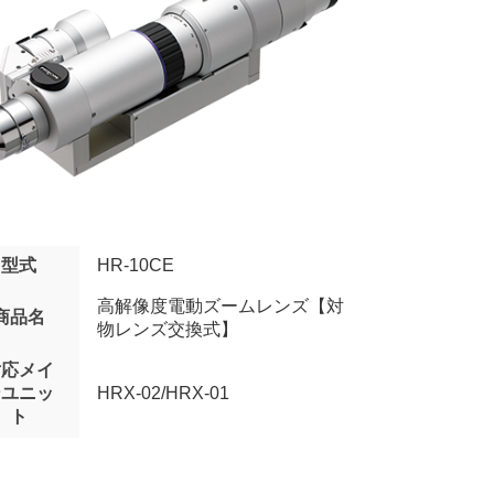
型式
HR-10CE
高解像度電動ズームレンズ【対
商品名
物レンズ交換式】
対応メイ
ンユニッ
HRX-02/HRX-01
ト