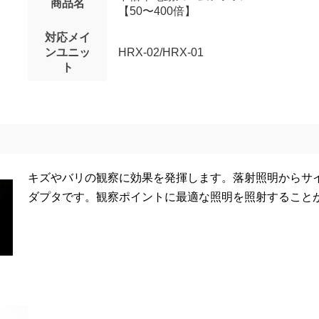
商品名
【50〜400倍】
対応メイ
ンユニッ
HRX-02/HRX-01
ト
キズやバリの観察に効果を発揮します。落射照明からサ
ダプタです。観察ポイントに最適な照明を照射すること