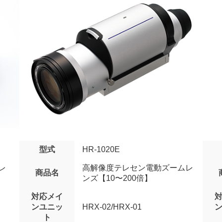
型式
HR-1020E
レ
高解像度テレセン電動ズームレ
商品名
】
ンズ【10〜200倍】
対応メイ
ンユニッ
HRX-02/HRX-01
ト