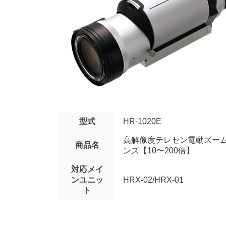
型式
HR-1020E
高解像度テレセン電動ズー
商品名
ンズ【10〜200倍】
対応メイ
ンユニッ
HRX-02/HRX-01
ト