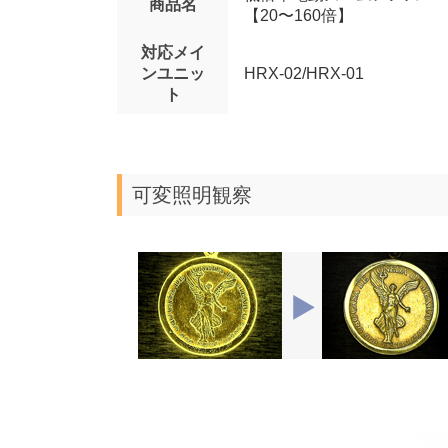
商品名
【20〜160倍】
対応メイ
ンユニッ
HRX-02/HRX-01
ト
可変照明観察