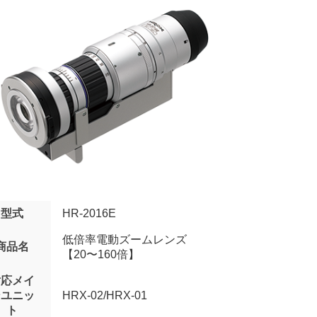
型式
HR-2016E
低倍率電動ズームレンズ
商品名
【20〜160倍】
対応メイ
ンユニッ
HRX-02/HRX-01
ト