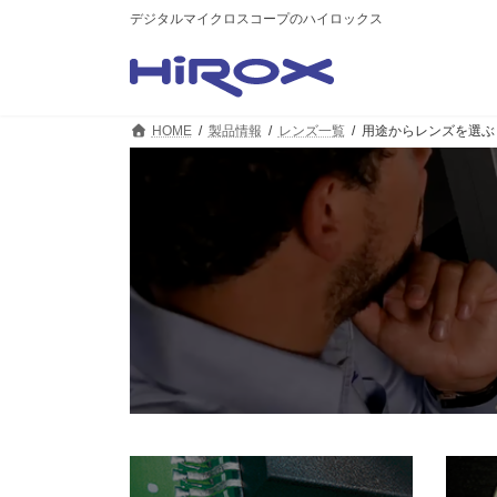
コ
ナ
デジタルマイクロスコープのハイロックス
ン
ビ
テ
ゲ
ン
ー
ツ
シ
へ
ョ
HOME
製品情報
レンズ一覧
用途からレンズを選ぶ
ス
ン
キ
に
ッ
移
プ
動