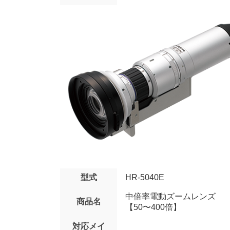
型式
HR-5040E
中倍率電動ズームレンズ
商品名
【50〜400倍】
対応メイ