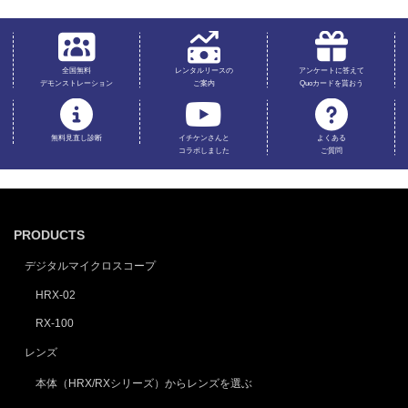
全国無料
レンタルリースの
アンケートに答えて
デモンストレーション
ご案内
Quoカードを貰おう
無料見直し診断
イチケンさんと
よくある
コラボしました
ご質問
PRODUCTS
デジタルマイクロスコープ
HRX-02
RX-100
レンズ
本体（HRX/RXシリーズ）からレンズを選ぶ