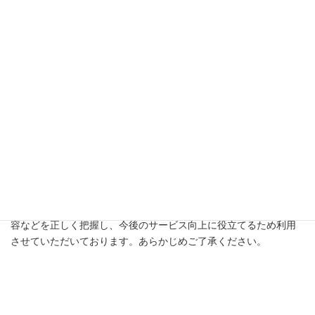
当社が保有するお客様の個人情報について開示をご希望される場
合、また、訂正・利用停止・削除をご希望の場合はお問い合わせ
ください。当社規定に基き適切に対応させていただきます。
その他
当社は、当社が保有するお客様の個人情報を保護するため個人情
報保護法を含め関係する法令・ガイドラインなどを遵守します。
また、当社は当該法令・ガイドラインなどの改正に対応して、こ
の「個人情報の取扱いについて」を適宜変更することがありま
す。お客様との電話対応時の録音は、ご注文・お問い合わせの内
容などを正しく把握し、今後のサービス向上に役立てるため利用
させていただいております。あらかじめご了承ください。